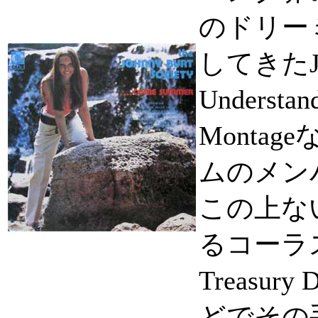
のドリー
してきたJo
Understan
Monta
ムのメン
この上な
るコーラスア
Treasury 
どでその