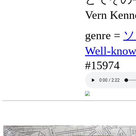
Vern Ken
genre =
ソ
Well-kno
#15974