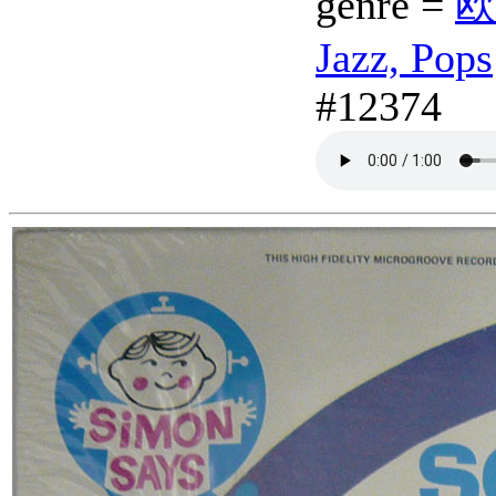
genre =
欧
Jazz, Pops
#12374