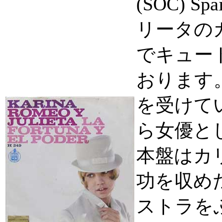
(SOC) S
リータの
でキュー
おります
を受けて
ら女優と
本盤はカ
功を収め
ストラを