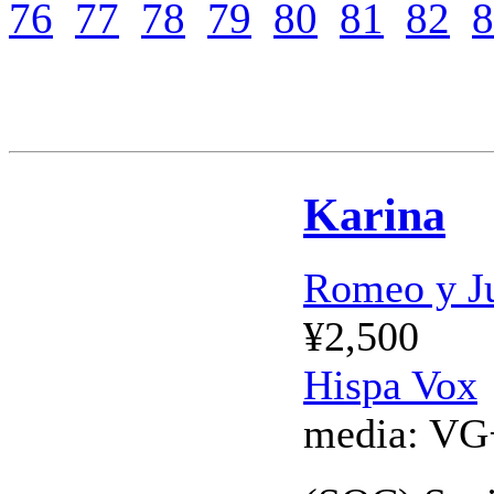
76
77
78
79
80
81
82
8
Karina
Romeo y Jul
¥2,500
Hispa Vox
media:
VG