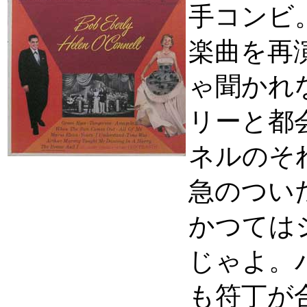
手コンビ
楽曲を再
ゃ聞かれ
リーと都
ネルのそ
急のついた
かつては
じゃよ。バン
も符丁が合い