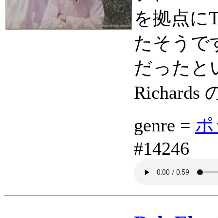
を拠点に
たそうで
だったとい
Richa
genre =
ポ
#14246