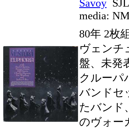
Savoy
SJL
media:
N
80年 2
ヴェンチュ
盤、未発
クルーパ
バンドセ
たバンド、Bud
のヴォー