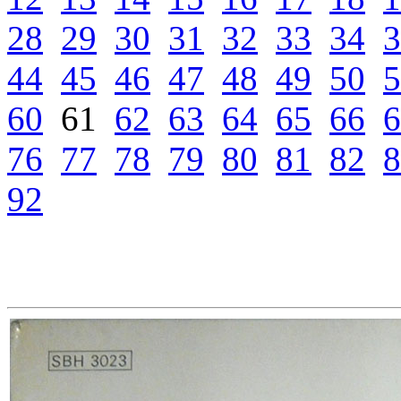
28
29
30
31
32
33
34
3
44
45
46
47
48
49
50
5
60
61
62
63
64
65
66
6
76
77
78
79
80
81
82
8
92