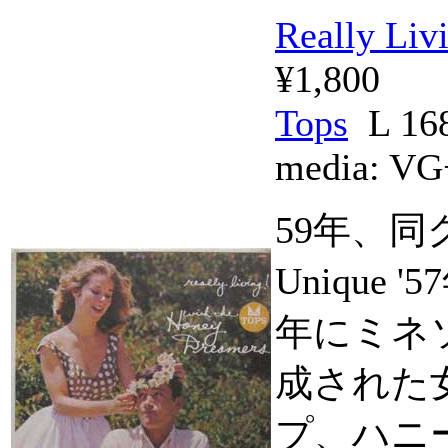
Really Liv
¥1,800
Tops
L 16
media:
VG
59年、同グル
Unique
年にミネ
成された
プ、ハニ