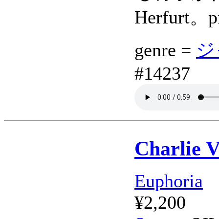
Herfurt。p
genre =
ジ
#14237
Charlie 
Euphoria
¥2,200