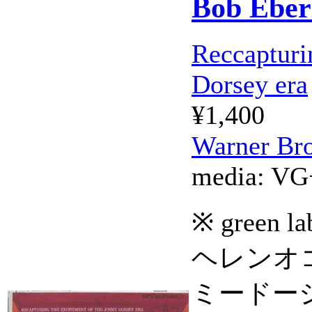
Bob Eber
Reccapturi
Dorsey era
¥1,400
Warner Bro
media:
VG
※ gree
ヘレンオ
ミードー