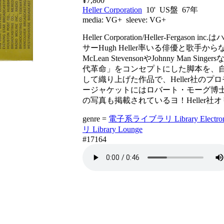
¥7,800
Heller Corporation
10' US盤 67年
media:
VG+
sleeve:
VG+
Heller Corporation/Heller-Fer
サーHugh Heller率いる俳優と歌手
McLean StevensonやJohnny Man
代革命」をコンセプトにした脚本を、
して織り上げた作品で、Heller社の
ージャケットにはロバート・モーグ博士によって設計
の写真も掲載されているヨ！Heller
genre =
電子系ライブラリ Library Electron
リ Library Lounge
#17164