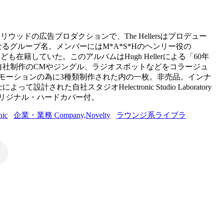
gason inc.はハリウッドの広告プロダクションで、The Hellersはプロデュー
からなるグループ名。メンバーにはM*A*S*Hのヘンリー役の
 Singersなども在籍していた。このアルバムはHugh Hellerによる「60年
自社制作のCMやジングル、ラジオスポットなどをコラージュ
プロモーションの為に3種類制作された内の一枚。非売品。インナ
された自社スタジオHelectronic Studio Laboratory
社オリジナル・ハードカバー付。
ic
企業・業務 Company,Novelty
ラウンジ系ライブラ