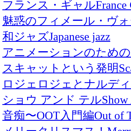
フランス・ギャル
France 
魅惑のフィメール・ヴォ
和ジャズ
Japanese jazz
アニメーションのための
スキャットという発明
Sc
ロジェロジェとナルディ
ショウ アンド テル
Show 
音痴〜OOT入門編
Out of 