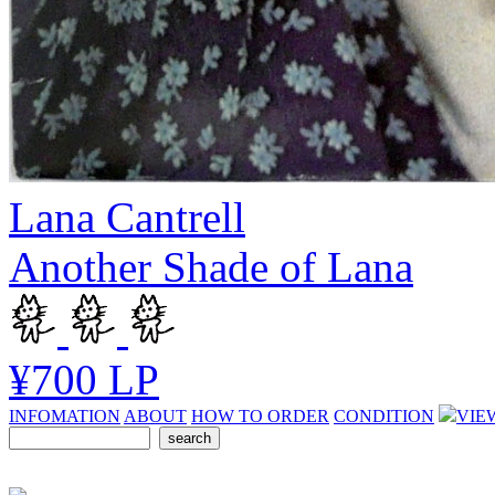
Lana Cantrell
Another Shade of Lana
¥700
LP
INFOMATION
ABOUT
HOW TO ORDER
CONDITION
VIE