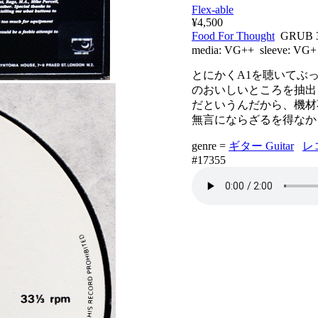
Flex-able
¥4,500
Food For Thought
GRUB 
media:
VG++
sleeve:
VG+
とにかくA1を聴いてぶ
のおいしいところを抽出
だというんだから、機材
無言にならざるを得なか
genre =
ギター Guitar
レ
#17355