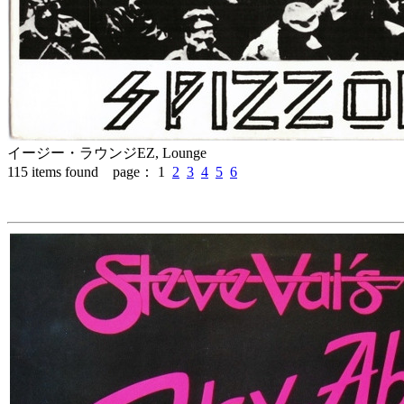
イージー・ラウンジ
EZ, Lounge
115
items found page：
1
2
3
4
5
6