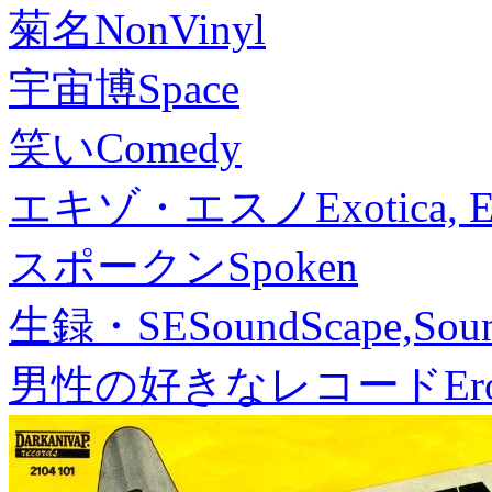
菊名
NonVinyl
宇宙博
Space
笑い
Comedy
エキゾ・エスノ
Exotica, 
スポークン
Spoken
生録・SE
SoundScape,Soun
男性の好きなレコード
Er