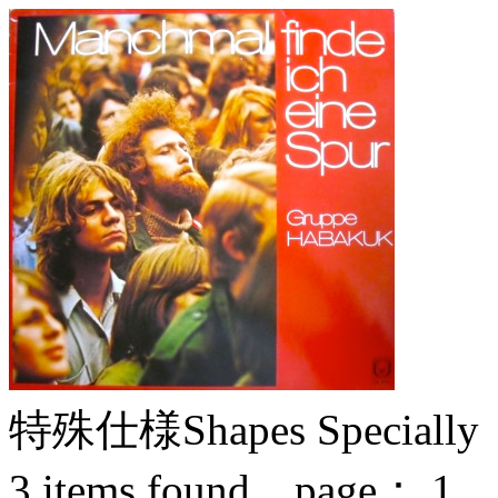
特殊仕様
Shapes Specially
3
items found page：
1