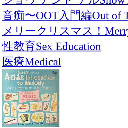
音痴〜OOT入門編
Out of 
メリークリスマス！
Merr
性教育
Sex Education
医療
Medical