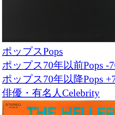
ポップス
Pops
ポップス70年以前
Pops -7
ポップス70年以降
Pops +
俳優・有名人
Celebrity