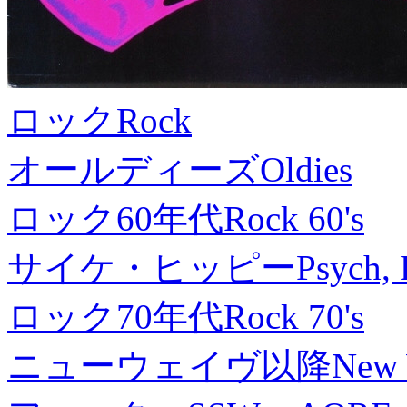
ロック
Rock
オールディーズ
Oldies
ロック60年代
Rock 60's
サイケ・ヒッピー
Psych, 
ロック70年代
Rock 70's
ニューウェイヴ以降
New