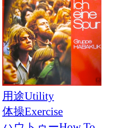
用途
Utility
体操
Exercise
ハウトゥー
How To