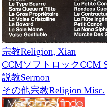
宗教
Religion, Xian
CCMソフトロック
CCM S
説教
Sermon
その他宗教
Religion Misc.