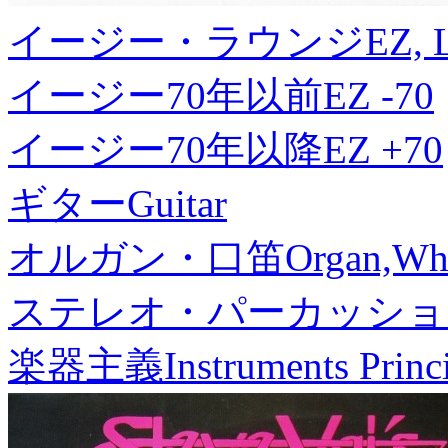
イージー・ラウンジ
EZ, 
イージー70年以前
EZ -70
イージー70年以降
EZ +70
ギター
Guitar
オルガン・口笛
Organ,Whi
ステレオ・パーカッショ
楽器主義
Instruments Princ