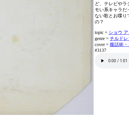
ど、テレビやラ
モい系キャラだ
ない歌とお喋り
の？
topic =
ショウ アンド
genre =
チルドレン 
cover =
腹話術・人形 
#3137