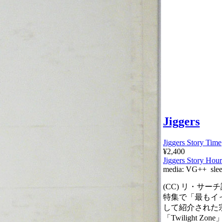
Jiggers
Jiggers Story Time
¥2,400
Jiggers Story Hour
media:
VG++
sle
(CC) リ・サーチ誌Inc
特集で「最もイ
して紹介された
「Twilight Zon