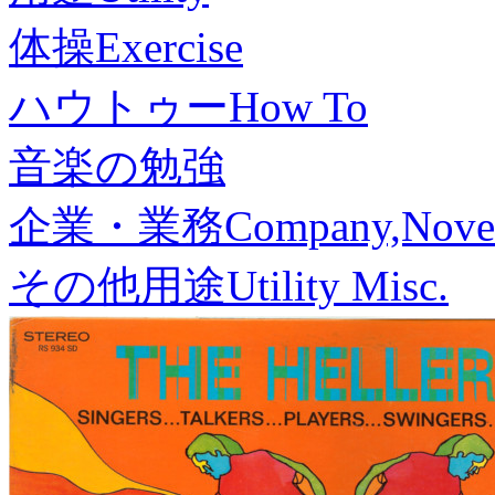
体操
Exercise
ハウトゥー
How To
音楽の勉強
企業・業務
Company,Nove
その他用途
Utility Misc.