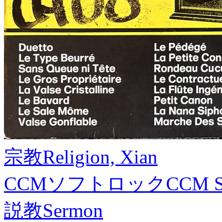
宗教
Religion, Xian
CCMソフトロック
CCM S
説教
Sermon