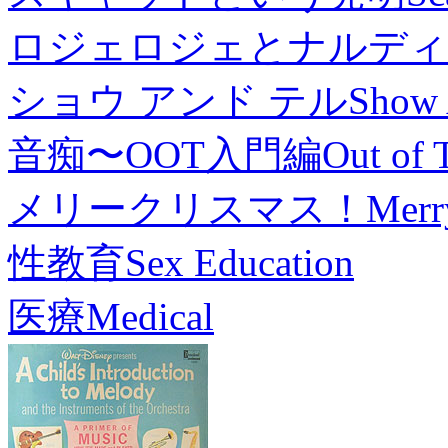
ロジェロジェとナルディ
ショウ アンド テル
Show 
音痴〜OOT入門編
Out of 
メリークリスマス！
Merr
性教育
Sex Education
医療
Medical