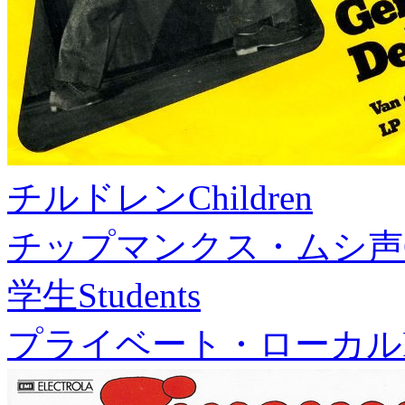
チルドレン
Children
チップマンクス・ムシ声
学生
Students
プライベート・ローカル