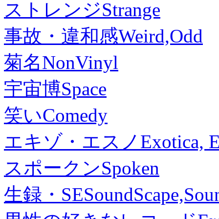
ストレンジ
Strange
事故・違和感
Weird,Odd
菊名
NonVinyl
宇宙博
Space
笑い
Comedy
エキゾ・エスノ
Exotica, 
スポークン
Spoken
生録・SE
SoundScape,Soun