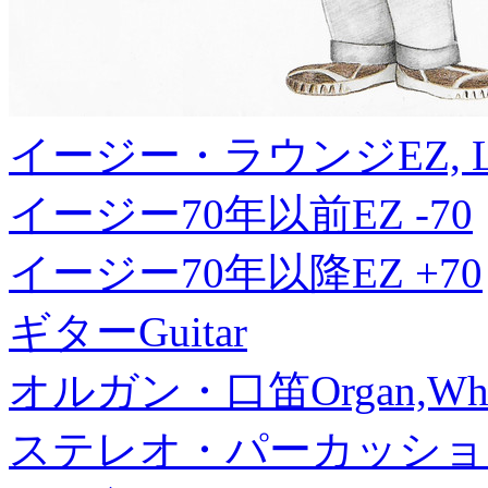
イージー・ラウンジ
EZ, 
イージー70年以前
EZ -70
イージー70年以降
EZ +70
ギター
Guitar
オルガン・口笛
Organ,Whi
ステレオ・パーカッショ