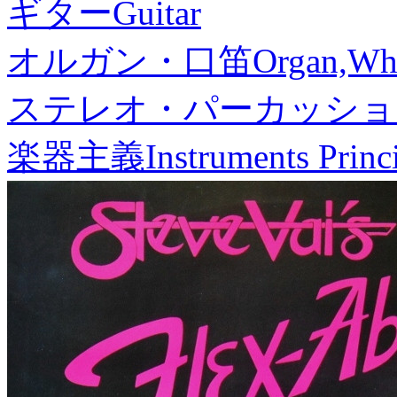
ギター
Guitar
オルガン・口笛
Organ,Whi
ステレオ・パーカッショ
楽器主義
Instruments Princ