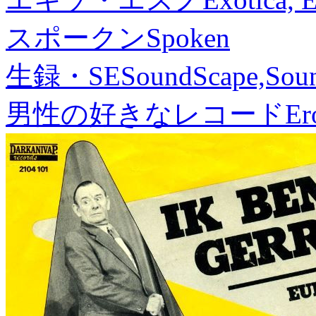
スポークン
Spoken
生録・SE
SoundScape,Soun
男性の好きなレコード
Er