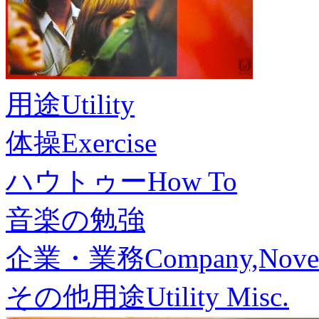
用途
Utility
体操
Exercise
ハウトゥー
How To
音楽の勉強
企業・業務
Company,Nove
その他用途
Utility Misc.