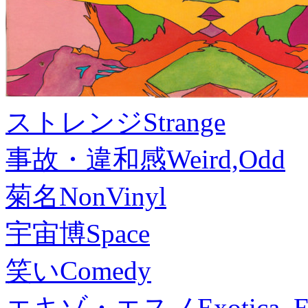
ストレンジ
Strange
事故・違和感
Weird,Odd
菊名
NonVinyl
宇宙博
Space
笑い
Comedy
エキゾ・エスノ
Exotica, 