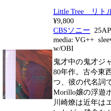
Little Tree
¥9,800
CBSソニー
25AP
media:
VG++
slee
w/OBI
鬼才中の鬼才ジ
80年作。古今東
つ、彼の代名詞で
Morillo嬢
川崎燎は近年は