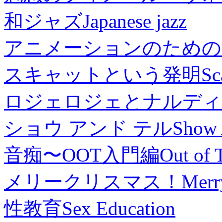
和ジャズ
Japanese jazz
アニメーションのための
スキャットという発明
Sc
ロジェロジェとナルディ
ショウ アンド テル
Show 
音痴〜OOT入門編
Out of 
メリークリスマス！
Merr
性教育
Sex Education