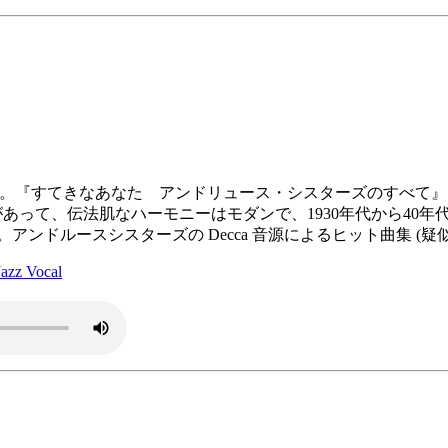
ric sheet。『すてきなあなた アンドリュース・シスターズのす
あって、伝法肌なハーモニーはモダンで、1930年代から40
アンドルースシスターズの Decca 音源によるヒット曲集 (疑似ス
z Vocal