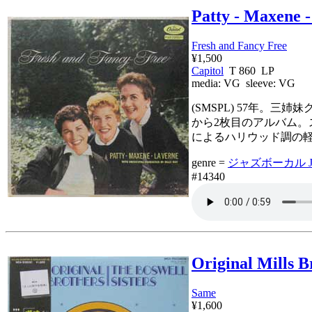
Patty - Maxene 
Fresh and Fancy Free
¥1,500
Capitol
T 860 LP
media:
VG
sleeve:
VG
(SMSPL) 57年。三
から2枚目のアルバム。
によるハリウッド調の
genre =
ジャズボーカル Jaz
#14340
Original Mills Br
Same
¥1,600