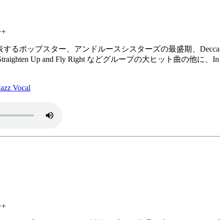
++
代表するポップスター、アンドルースシスターズの最盛期、Decc
、Straighten Up and Fly Right などグループの大ヒット曲の他に、In t
z Vocal
++