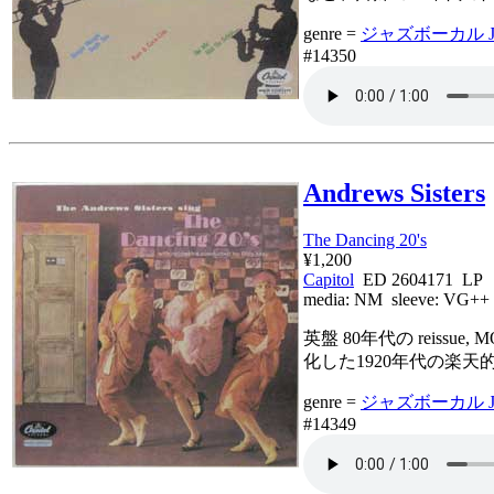
genre =
ジャズボーカル Jaz
#14350
Andrews Sisters
The Dancing 20's
¥1,200
Capitol
ED 2604171 LP
media:
NM
sleeve:
VG++
英盤 80年代の rei
化した1920年代の楽天的で
genre =
ジャズボーカル Jaz
#14349