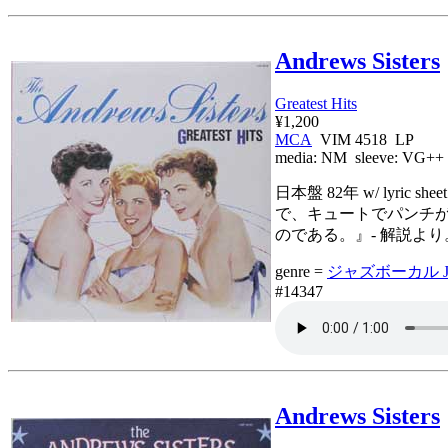
Andrews Sisters
Greatest Hits
¥1,200
MCA
VIM 4518 LP
media:
NM
sleeve:
VG++
日本盤 82年 w/ ly
で、キュートでパンチが
のである。』- 解説より。
genre =
ジャズボーカル Jaz
#14347
Andrews Sisters