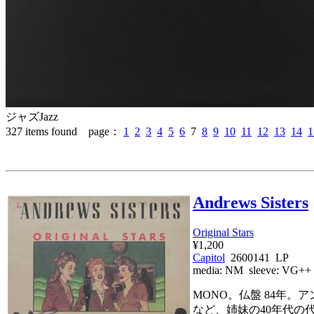
ジャズ
Jazz
327
items found page：
1
2
3
4
5
6
7
8
9
10
11
12
13
14
1
Andrews Sisters
Original Stars
¥1,200
Capitol
2600141 LP
media:
NM
sleeve:
VG++
MONO。仏盤 84年。ア
など、姉妹の40年代の