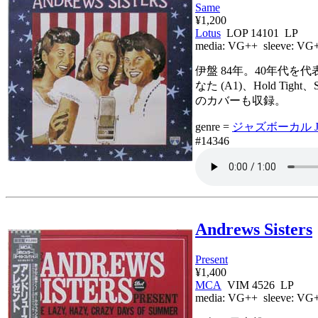
Same
¥1,200
Lotus
LOP 14101 LP
media:
VG++
sleeve:
VG
伊盤 84年。40年代を
なた (A1)、Hold Tight
のカバーも収録。
genre =
ジャズボーカル Jaz
#14346
Andrews Sisters
Present
¥1,400
MCA
VIM 4526 LP
media:
VG++
sleeve:
VG