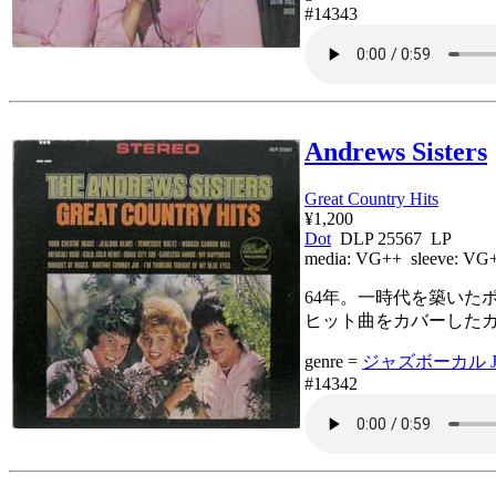
#14343
Andrews Sisters
Great Country Hits
¥1,200
Dot
DLP 25567 LP
media:
VG++
sleeve:
VG
64年。一時代を築い
ヒット曲をカバーしたカントリー
genre =
ジャズボーカル Jaz
#14342