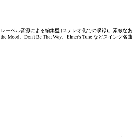
a レーベル音源による編集盤 (ステレオ化での収録)。素敵なあ
he Mood、Don't Be That Way、Elmer's Tune などスイング名曲