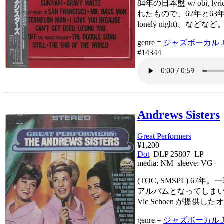
84年の日本盤 w/ ob
れたもので、62年と63年のポ
lonely night)、などなど
genre =
ジャズボーカル Jaz
#14344
Andrews Sisters
Great Performers
¥1,200
Dot
DLP 25807 LP
media:
NM
sleeve:
VG+
(TOC, SMSPL)
アルバムとなってしまい
Vic Schoen が提
genre =
ジャズボーカル Jaz