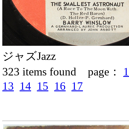
ジャズ
Jazz
323
items found page：
1
13
14
15
16
17