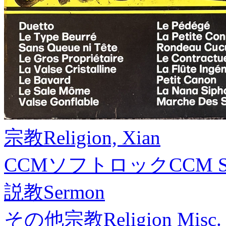
宗教
Religion, Xian
CCMソフトロック
CCM S
説教
Sermon
その他宗教
Religion Misc.