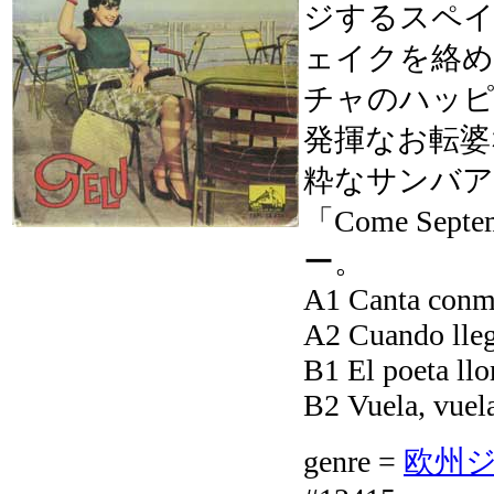
ジするスペイ
ェイクを絡め
チャのハッピ
発揮なお転婆
粋なサンバア
「Come Se
ー。
A1 Canta conm
A2 Cuando lleg
B1 El poeta llo
B2 Vuela, vuel
genre =
欧州ジャ