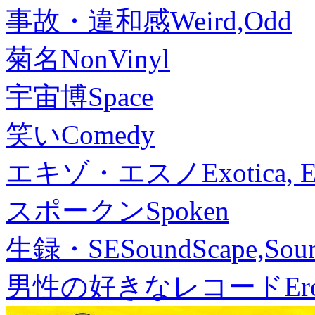
事故・違和感
Weird,Odd
菊名
NonVinyl
宇宙博
Space
笑い
Comedy
エキゾ・エスノ
Exotica, 
スポークン
Spoken
生録・SE
SoundScape,Soun
男性の好きなレコード
Er