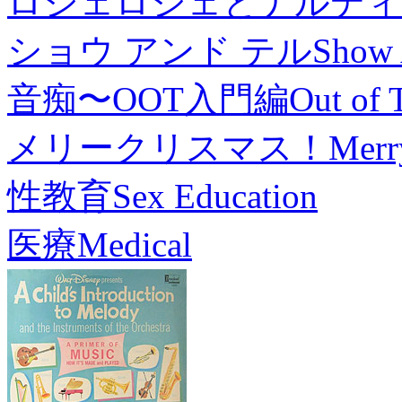
ロジェロジェとナルディ
ショウ アンド テル
Show 
音痴〜OOT入門編
Out of 
メリークリスマス！
Merr
性教育
Sex Education
医療
Medical