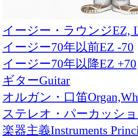
イージー・ラウンジ
EZ, 
イージー70年以前
EZ -70
イージー70年以降
EZ +70
ギター
Guitar
オルガン・口笛
Organ,Whi
ステレオ・パーカッショ
楽器主義
Instruments Princ