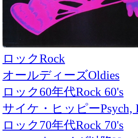
ロック
Rock
オールディーズ
Oldies
ロック60年代
Rock 60's
サイケ・ヒッピー
Psych, 
ロック70年代
Rock 70's