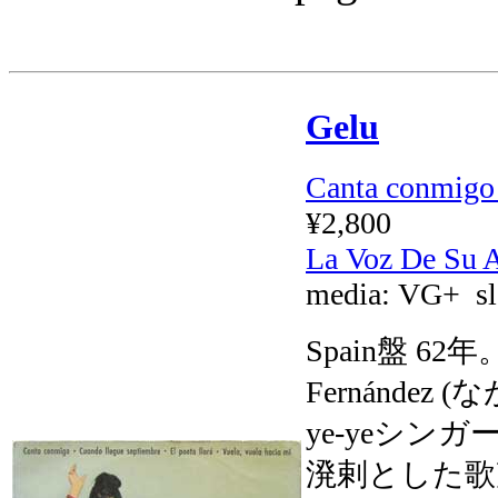
Gelu
Canta conmigo
¥2,800
La Voz De S
media:
VG+
sl
Spain盤 62年。本
Fernánde
ye-yeシ
溌剌とした歌