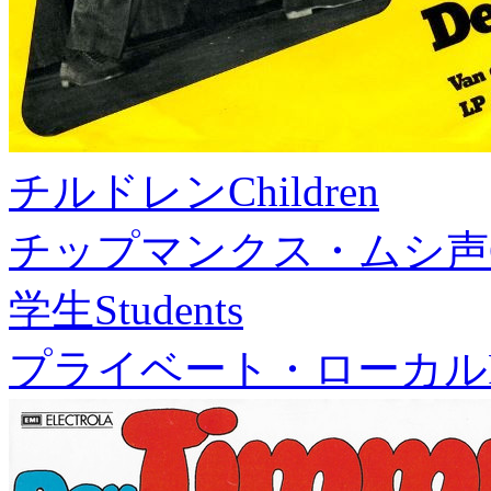
チルドレン
Children
チップマンクス・ムシ声
学生
Students
プライベート・ローカル