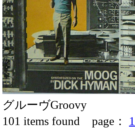
グルーヴ
Groovy
101
items found page：
1