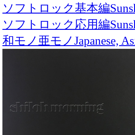
ソフトロック基本編
Suns
ソフトロック応用編
Suns
和モノ亜モノ
Japanese, As