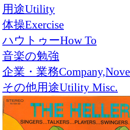
用途
Utility
体操
Exercise
ハウトゥー
How To
音楽の勉強
企業・業務
Company,Nove
その他用途
Utility Misc.