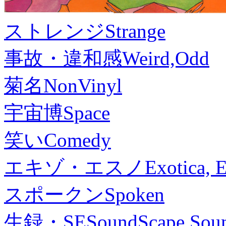
ストレンジ
Strange
事故・違和感
Weird,Odd
菊名
NonVinyl
宇宙博
Space
笑い
Comedy
エキゾ・エスノ
Exotica, 
スポークン
Spoken
生録・SE
SoundScape,Soun