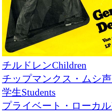
チルドレン
Children
チップマンクス・ムシ声
学生
Students
プライベート・ローカル