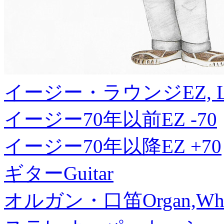
イージー・ラウンジ
EZ, 
イージー70年以前
EZ -70
イージー70年以降
EZ +70
ギター
Guitar
オルガン・口笛
Organ,Whi