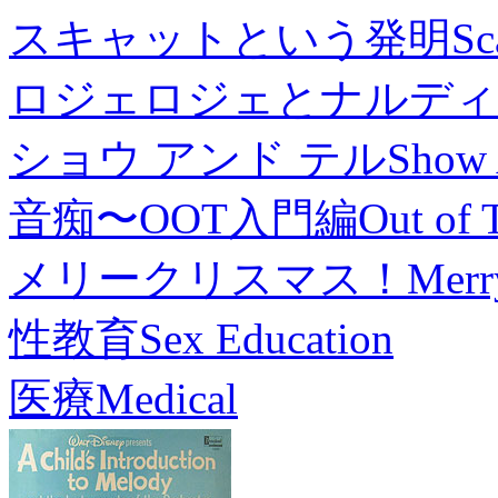
スキャットという発明
Sc
ロジェロジェとナルディ
ショウ アンド テル
Show 
音痴〜OOT入門編
Out of 
メリークリスマス！
Merr
性教育
Sex Education
医療
Medical