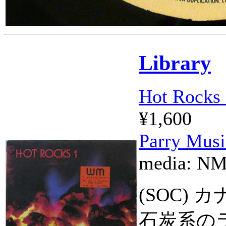
Library
Hot Rocks
¥1,600
Parry Musi
media:
N
(SOC)
石炭系の