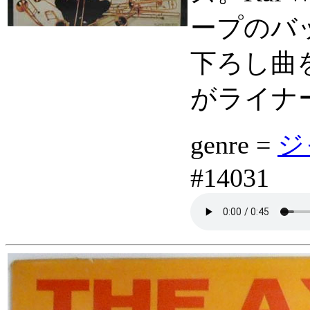
ープのバ
下ろし曲を提
がライナ
genre =
ジ
#14031