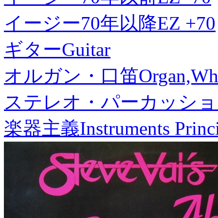
イージー70年以降
EZ +70
ギター
Guitar
オルガン・口笛
Organ,Whi
ステレオ・パーカッショ
楽器主義
Instruments Princ