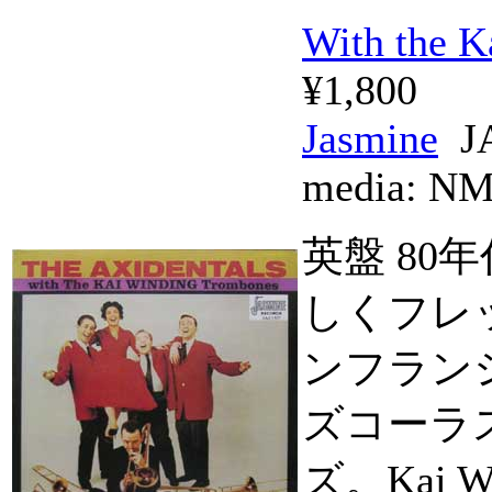
With the 
¥1,800
Jasmine
JA
media:
N
英盤 80年
しくフレ
ンフラン
ズコーラ
ズ。Kai 