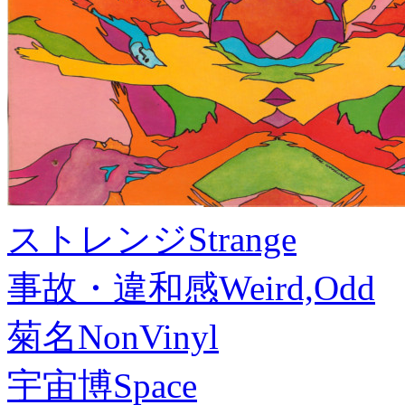
ストレンジ
Strange
事故・違和感
Weird,Odd
菊名
NonVinyl
宇宙博
Space