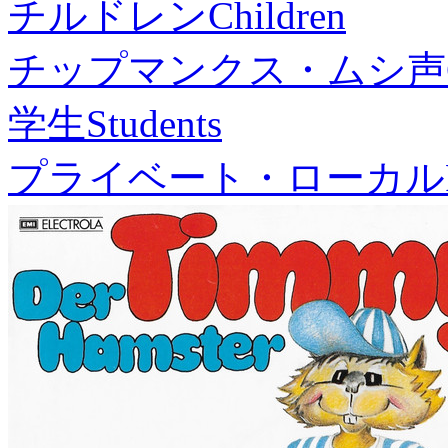
チルドレン
Children
チップマンクス・ムシ声
学生
Students
プライベート・ローカル