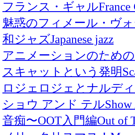
フランス・ギャル
France 
魅惑のフィメール・ヴォ
和ジャズ
Japanese jazz
アニメーションのための
スキャットという発明
Sc
ロジェロジェとナルディ
ショウ アンド テル
Show 
音痴〜OOT入門編
Out of 