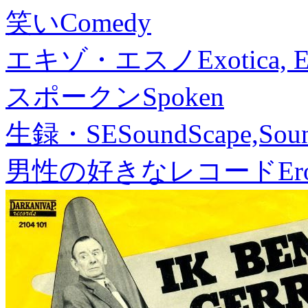
笑い
Comedy
エキゾ・エスノ
Exotica, 
スポークン
Spoken
生録・SE
SoundScape,Soun
男性の好きなレコード
Er