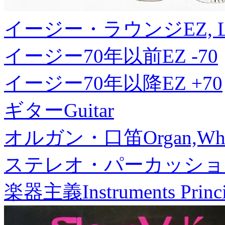
イージー・ラウンジ
EZ, 
イージー70年以前
EZ -70
イージー70年以降
EZ +70
ギター
Guitar
オルガン・口笛
Organ,Whi
ステレオ・パーカッショ
楽器主義
Instruments Princ