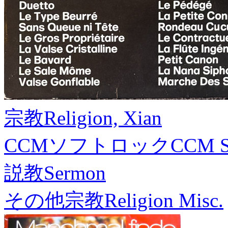
宗教
Religion, Xian
CCMソフトロック
CCM S
説教
Sermon
その他宗教
Religion Misc.