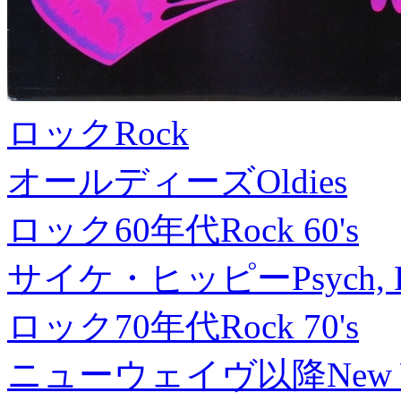
ロック
Rock
オールディーズ
Oldies
ロック60年代
Rock 60's
サイケ・ヒッピー
Psych, 
ロック70年代
Rock 70's
ニューウェイヴ以降
New