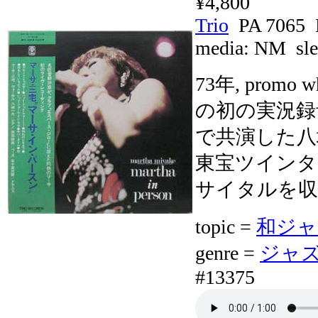
¥4,800
Trio
PA 7065
media:
NM
sle
73年, promo 
の初の実況録音ア
で共演した八
東宝ツインタ
サイタルを収
topic =
和ジャズ 
genre =
ジャズボ
#13375