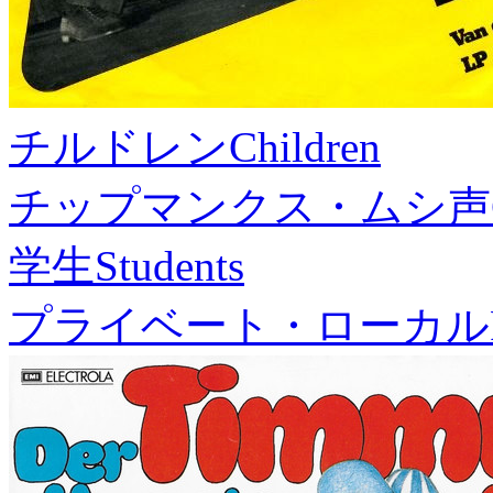
チルドレン
Children
チップマンクス・ムシ声
学生
Students
プライベート・ローカル