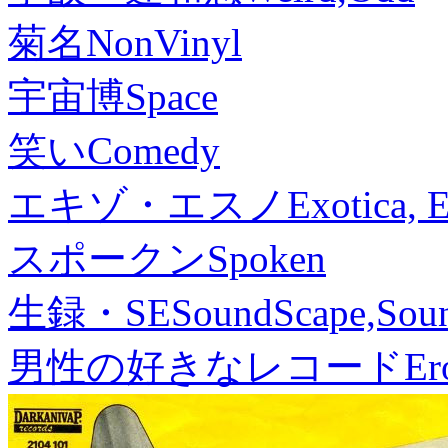
菊名
NonVinyl
宇宙博
Space
笑い
Comedy
エキゾ・エスノ
Exotica, 
スポークン
Spoken
生録・SE
SoundScape,Soun
男性の好きなレコード
Er