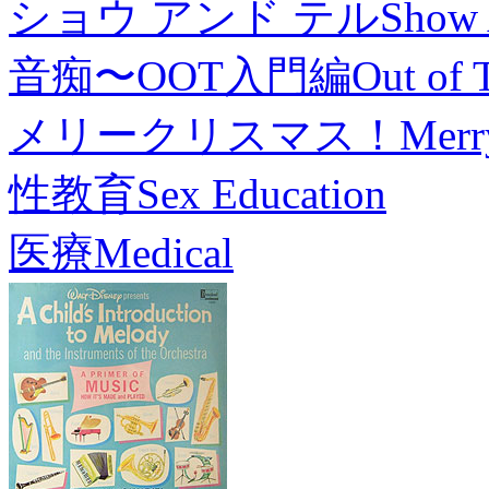
ショウ アンド テル
Show 
音痴〜OOT入門編
Out of 
メリークリスマス！
Merr
性教育
Sex Education
医療
Medical