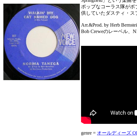
Springfield」
ポップなコーラス隊がボブ
供していたダスティ・ス
Arr.&Prod. by Her
Bob Creweのレーベル、N
genre =
オールディーズ Old