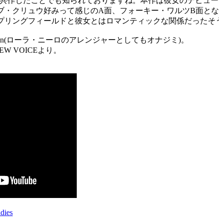
という楽曲を共作したことでも知られておりますね。本作は彼女のデ
・クリュウ好みって感じのA面、フォーキー・ワルツB面となっ
プリングフィールドと彼女とはロマンティックな関係だったそ
b Bernstein(ローラ・ニーロのアレンジャーとしてもオナジミ)。
EW VOICEより。
ies