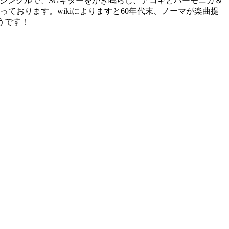
ビューシングルで、SGギターをかき鳴らし、アコギとハーモニカ＆
ております。wikiによりますと60年代末、ノーマが楽曲提
うです！