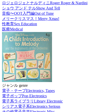
ロジェロジェとナルディニ
Roger Roger & Nardini
ショウ アンド テル
Show And Tell
音痴〜OOT入門編
Out of Tune
メリークリスマス！
Merry Xmas!
性教育
Sex Education
医療
Medical
ジャンル genre
電子・テープ
Electronics, Tapes
電子ポップ
Pop Electronics
電子系ライブラリ
Library Electronic
シリアス電子系
Electronics Serious
その他電子音楽
Electronic Misc.