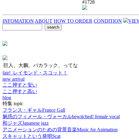
#1728
INFOMATION
ABOUT
HOW TO ORDER
CONDITION
VIE
巨人、大鵬、バカラック、ってな
fair! レイモンド・スコット！
new arrival
ここ押すと安い
ここ押すと高い
blog
特集 topic
フランス・ギャル
France Gall
魅惑のフィメール・ヴォーカル
bewitched! female vocal
和ジャズ
Japanese jazz
アニメーションのための背景音楽
Music for Animation
スキャットという発明
Scat