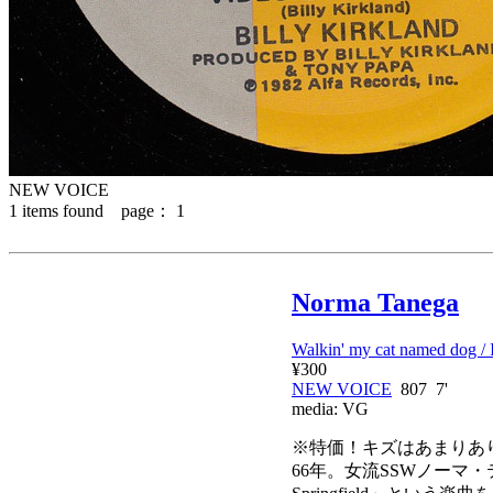
NEW VOICE
1
items found page：
1
Norma Tanega
Walkin' my cat named dog / 
¥300
NEW VOICE
807 7'
media:
VG
※特価！キズはあまりあ
66年。女流SSWノーマ・