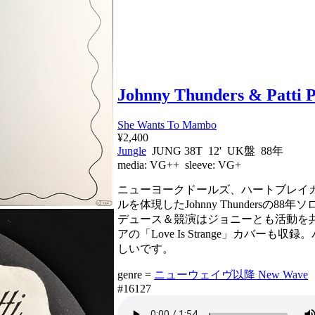
Johnny Thunders & Patti P
She Wants To Mambo
¥2,400
Jungle
JUNG 38T 12' UK盤 88年
media:
VG++
sleeve:
VG+
ニューヨークドールズ、ハートブレイ
ルを体現したJohnny Thunders
デュース＆競演はジョニーとも活動を共にして
アの「Love Is Strange」カバ
しいです。
genre =
ニューウェイヴ以降 New Wave
#16127