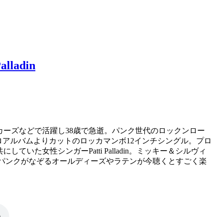
alladin
カーズなどで活躍し38歳で急逝。パンク世代のロックンロー
の88年ソロアルバムよりカットのロッカマンボ12インチシングル。プロ
いた女性シンガーPatti Palladin。ミッキー＆シルヴィ
ーも収録。パンクがなぞるオールディーズやラテンが今聴くとすごく楽