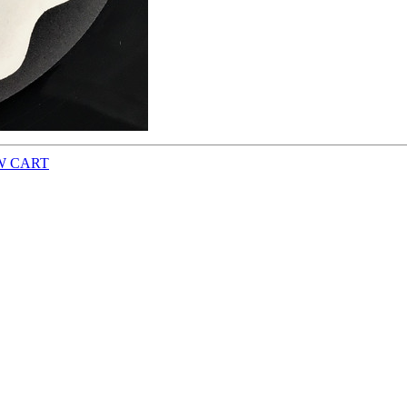
W CART