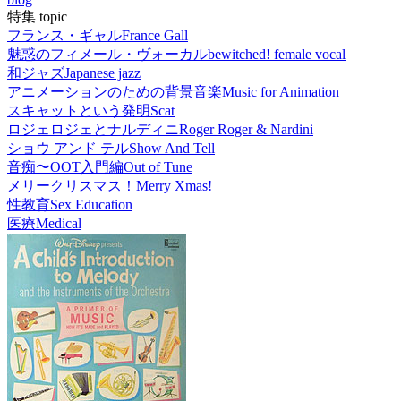
特集 topic
フランス・ギャル
France Gall
魅惑のフィメール・ヴォーカル
bewitched! female vocal
和ジャズ
Japanese jazz
アニメーションのための背景音楽
Music for Animation
スキャットという発明
Scat
ロジェロジェとナルディニ
Roger Roger & Nardini
ショウ アンド テル
Show And Tell
音痴〜OOT入門編
Out of Tune
メリークリスマス！
Merry Xmas!
性教育
Sex Education
医療
Medical