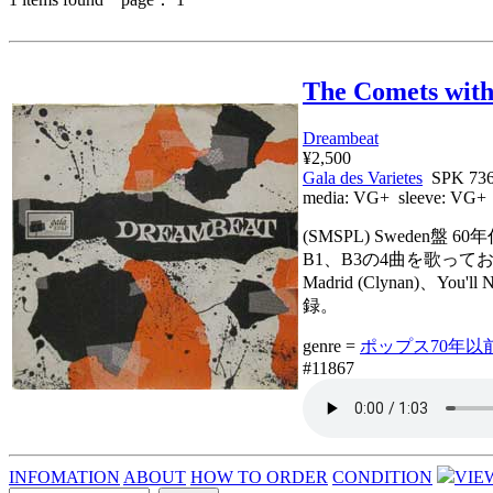
The Comets with
Dreambeat
¥2,500
Gala des Varietes
SPK 73
media:
VG+
sleeve:
VG+
(SMSPL) Sweden
B1、B3の4曲を歌っております。The 
Madrid (Clynan)、You'll N
録。
genre =
ポップス70年以前 P
#11867
INFOMATION
ABOUT
HOW TO ORDER
CONDITION
VIE