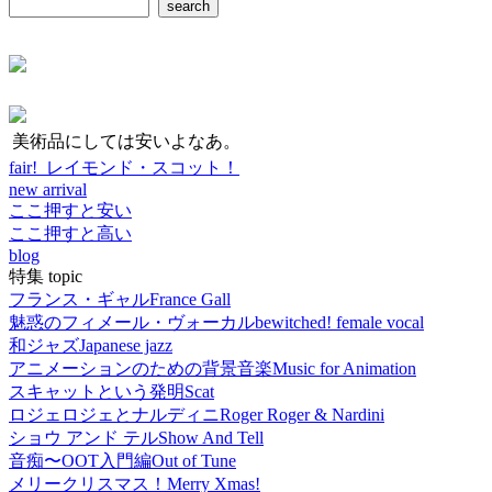
美術品にしては安いよなあ。
fair! レイモンド・スコット！
new arrival
ここ押すと安い
ここ押すと高い
blog
特集 topic
フランス・ギャル
France Gall
魅惑のフィメール・ヴォーカル
bewitched! female vocal
和ジャズ
Japanese jazz
アニメーションのための背景音楽
Music for Animation
スキャットという発明
Scat
ロジェロジェとナルディニ
Roger Roger & Nardini
ショウ アンド テル
Show And Tell
音痴〜OOT入門編
Out of Tune
メリークリスマス！
Merry Xmas!