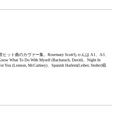
ヒット曲のカヴァー集。Rosemary Scottちゃんは A1、A3、
hat To Do With Myself (Bacharach, David)、Night In
or You (Lennon, McCartney)、Spanish Harlem(Leiber, Stoller)収