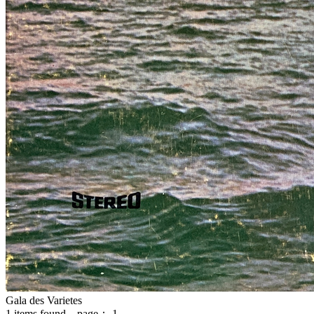
Gala des Varietes
1
items found page：
1