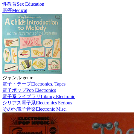
性教育
Sex Education
医療
Medical
ジャンル genre
電子・テープ
Electronics, Tapes
電子ポップ
Pop Electronics
電子系ライブラリ
Library Electronic
シリアス電子系
Electronics Serious
その他電子音楽
Electronic Misc.