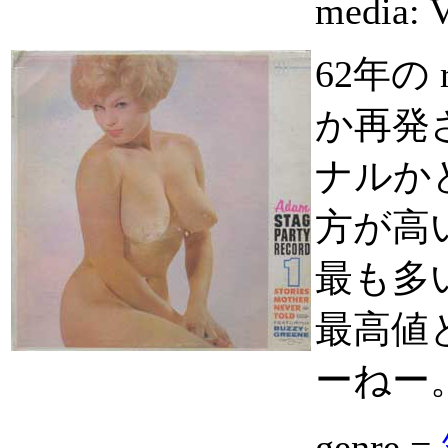
media:
62年の
か再発
ナルか
方が高
最も多
最高値
ーねー
genre =