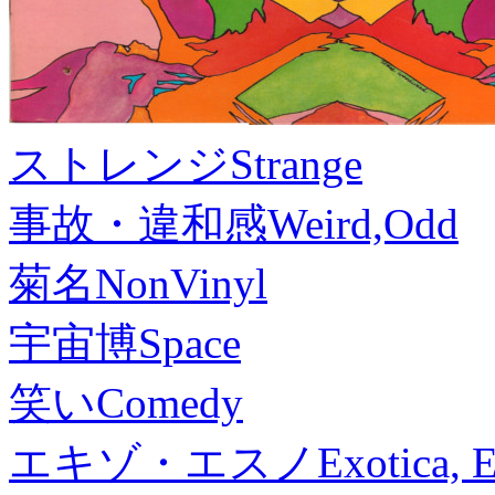
ストレンジ
Strange
事故・違和感
Weird,Odd
菊名
NonVinyl
宇宙博
Space
笑い
Comedy
エキゾ・エスノ
Exotica, 