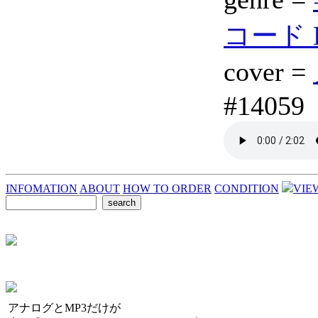
コード Er
cover =
#14059
INFOMATION
ABOUT
HOW TO ORDER
CONDITION
VIE
アナログとMP3だけが