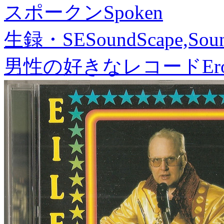
スポークン
Spoken
生録・SE
SoundScape,Soun
男性の好きなレコード
Er