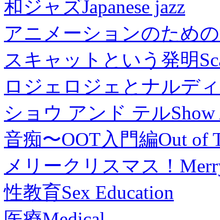
和ジャズ
Japanese jazz
アニメーションのための
スキャットという発明
Sc
ロジェロジェとナルディ
ショウ アンド テル
Show 
音痴〜OOT入門編
Out of 
メリークリスマス！
Merr
性教育
Sex Education
医療
Medical