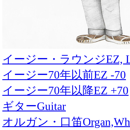
イージー・ラウンジ
EZ, 
イージー70年以前
EZ -70
イージー70年以降
EZ +70
ギター
Guitar
オルガン・口笛
Organ,Whi