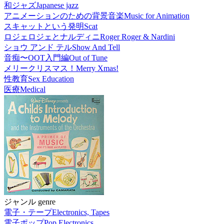
和ジャズ
Japanese jazz
アニメーションのための背景音楽
Music for Animation
スキャットという発明
Scat
ロジェロジェとナルディニ
Roger Roger & Nardini
ショウ アンド テル
Show And Tell
音痴〜OOT入門編
Out of Tune
メリークリスマス！
Merry Xmas!
性教育
Sex Education
医療
Medical
ジャンル genre
電子・テープ
Electronics, Tapes
電子ポップ
Pop Electronics