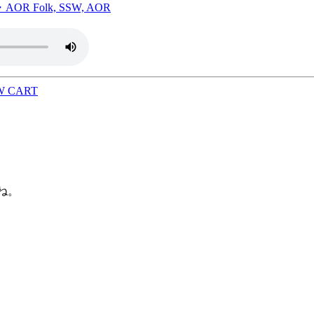
R Folk, SSW, AOR
W CART
ね。