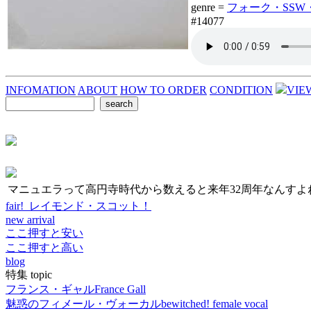
genre =
フォーク・SSW・AO
#14077
INFOMATION
ABOUT
HOW TO ORDER
CONDITION
VIE
マニュエラって高円寺時代から数えると来年32周年なんすよ
fair! レイモンド・スコット！
new arrival
ここ押すと安い
ここ押すと高い
blog
特集 topic
フランス・ギャル
France Gall
魅惑のフィメール・ヴォーカル
bewitched! female vocal