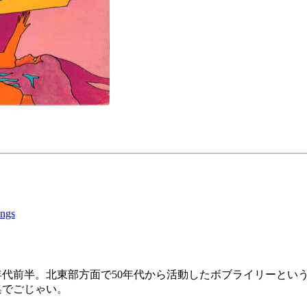
ongs
年代前半。北東部方面で50年代から活動したボブライリーとい
集でごじゃい。