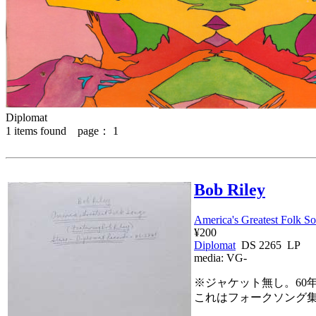
Diplomat
1
items found page：
1
Bob Riley
America's Greatest Folk S
¥200
Diplomat
DS 2265 LP
media:
VG-
※ジャケット無し。60
これはフォークソング