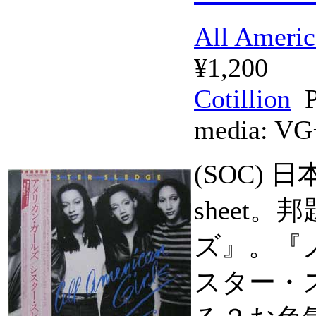
All Americ
¥1,200
Cotillion
P
media:
VG
(SOC) 日本盤
sheet
ズ』。『
スター・