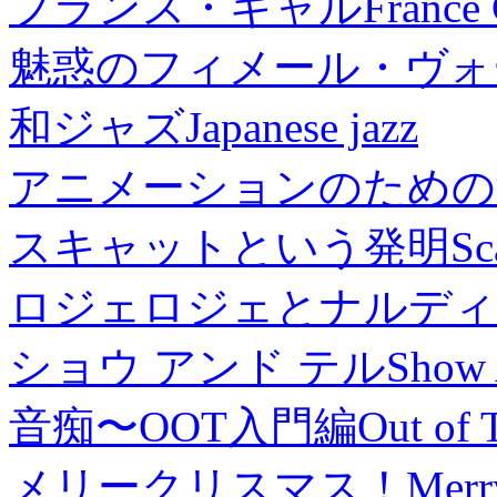
フランス・ギャル
France 
魅惑のフィメール・ヴォ
和ジャズ
Japanese jazz
アニメーションのための
スキャットという発明
Sc
ロジェロジェとナルディ
ショウ アンド テル
Show 
音痴〜OOT入門編
Out of 
メリークリスマス！
Merr