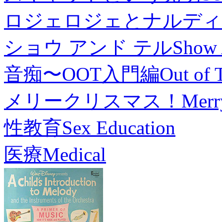
ロジェロジェとナルディ
ショウ アンド テル
Show 
音痴〜OOT入門編
Out of 
メリークリスマス！
Merr
性教育
Sex Education
医療
Medical