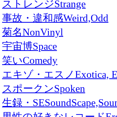
ストレンジ
Strange
事故・違和感
Weird,Odd
菊名
NonVinyl
宇宙博
Space
笑い
Comedy
エキゾ・エスノ
Exotica, 
スポークン
Spoken
生録・SE
SoundScape,Soun
男性の好きなレコード
Er