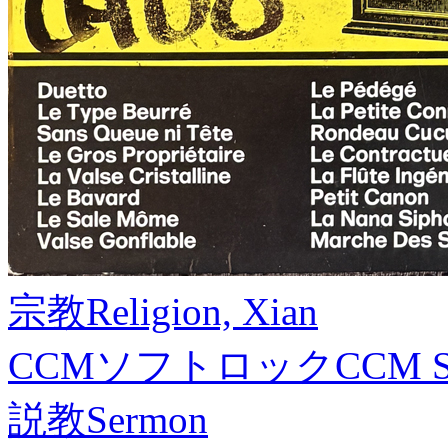
宗教
Religion, Xian
CCMソフトロック
CCM S
説教
Sermon