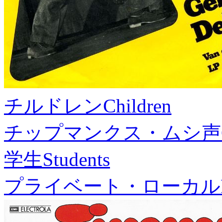
チルドレン
Children
チップマンクス・ムシ声
学生
Students
プライベート・ローカル