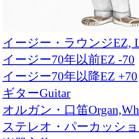
イージー・ラウンジ
EZ, 
イージー70年以前
EZ -70
イージー70年以降
EZ +70
ギター
Guitar
オルガン・口笛
Organ,Whi
ステレオ・パーカッショ