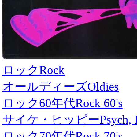
ロック
Rock
オールディーズ
Oldies
ロック60年代
Rock 60's
サイケ・ヒッピー
Psych, 
ロック70年代
Rock 70's