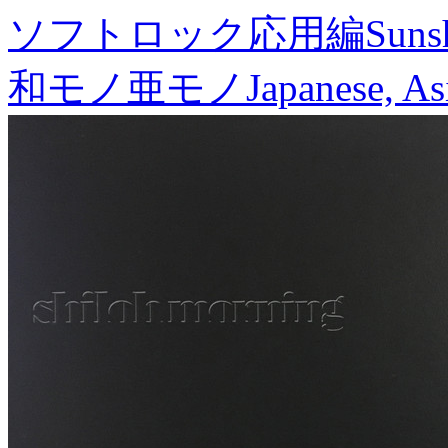
ソフトロック応用編
Suns
和モノ亜モノ
Japanese, As