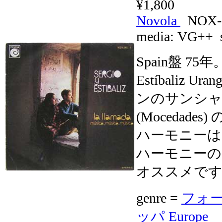
¥1,800
Novola
NOX-
media:
VG++
s
Spain盤 75
Estíbali
ンのサンシ
(Moceda
ハーモニーは
ハーモニーの
オススメで
genre =
フォーク
ッパ Europe