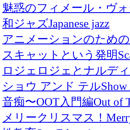
魅惑のフィメール・ヴォ
和ジャズ
Japanese jazz
アニメーションのための
スキャットという発明
Sc
ロジェロジェとナルディ
ショウ アンド テル
Show 
音痴〜OOT入門編
Out of 
メリークリスマス！
Merr