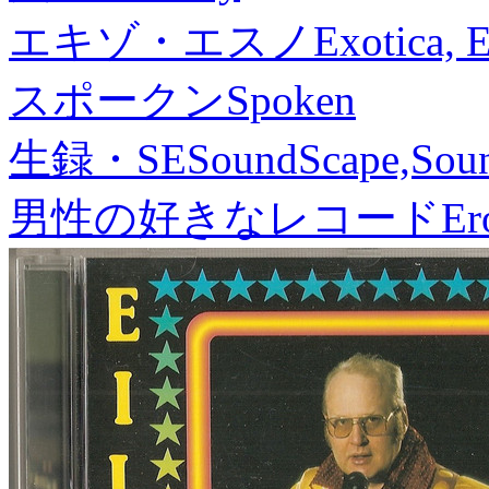
エキゾ・エスノ
Exotica, 
スポークン
Spoken
生録・SE
SoundScape,Soun
男性の好きなレコード
Er