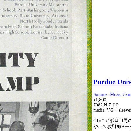
Purdue Univ
Summer Music Camp
¥1,800
7082 N 7 LP
media:
VG+
sleeve
OBにアポロ11
や、特攻野郎Aチ