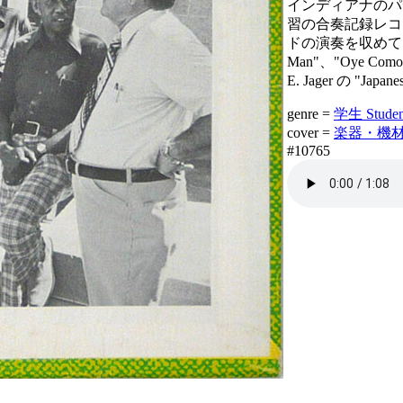
インディアナのパ
習の合奏記録レコ
ドの演奏を収めてま
Man"、"Oye Com
E. Jager の "Japa
genre =
学生 Studen
cover =
楽器・機材 Ins
#10765