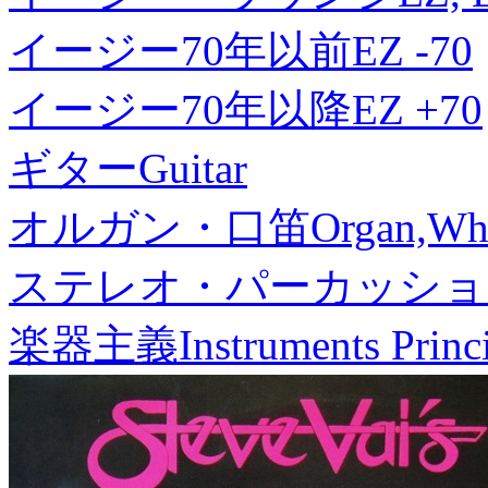
イージー70年以前
EZ -70
イージー70年以降
EZ +70
ギター
Guitar
オルガン・口笛
Organ,Whi
ステレオ・パーカッショ
楽器主義
Instruments Princ