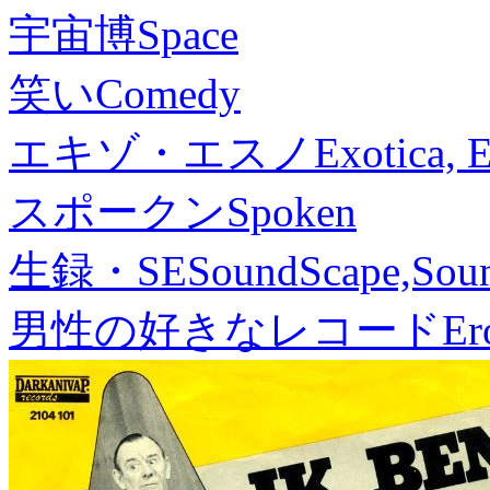
宇宙博
Space
笑い
Comedy
エキゾ・エスノ
Exotica, 
スポークン
Spoken
生録・SE
SoundScape,Soun
男性の好きなレコード
Er