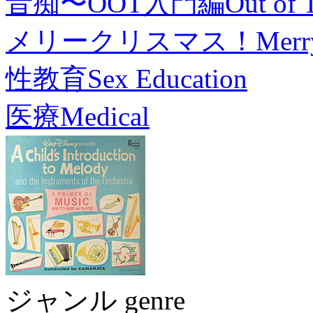
音痴〜OOT入門編
Out of 
メリークリスマス！
Merr
性教育
Sex Education
医療
Medical
ジャンル genre