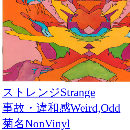
ストレンジ
Strange
事故・違和感
Weird,Odd
菊名
NonVinyl