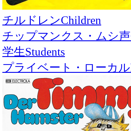
チルドレン
Children
チップマンクス・ムシ声
学生
Students
プライベート・ローカル