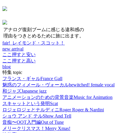
アナログ復刻ブームに感じる違和感の
理由をつきとめるために旅に出ます。
fair! レイモンド・スコット！
new arrival
ここ押すと安い
ここ押すと高い
blog
特集 topic
フランス・ギャル
France Gall
魅惑のフィメール・ヴォーカル
bewitched! female vocal
和ジャズ
Japanese jazz
アニメーションのための背景音楽
Music for Animation
スキャットという発明
Scat
ロジェロジェとナルディニ
Roger Roger & Nardini
ショウ アンド テル
Show And Tell
音痴〜OOT入門編
Out of Tune
メリークリスマス！
Merry Xmas!