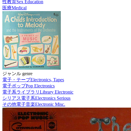
性教育
Sex Education
医療
Medical
ジャンル genre
電子・テープ
Electronics, Tapes
電子ポップ
Pop Electronics
電子系ライブラリ
Library Electronic
シリアス電子系
Electronics Serious
その他電子音楽
Electronic Misc.