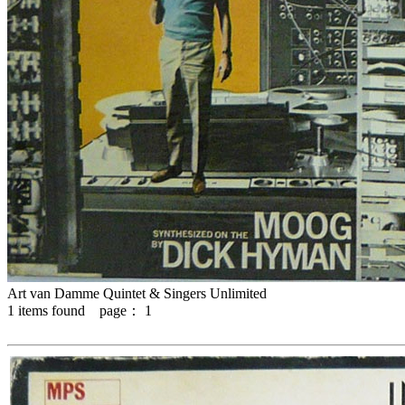
Art van Damme Quintet & Singers Unlimited
1
items found page：
1