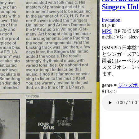
Singers Unl
Invitation
¥1,200
MPS
RP 7045 M
media:
VG+
sleev
(SMSPL) 日
とシンガーズア
両者はレーベル
スタジオシーン
ます。
genre =
ジャズボーカ
#13315