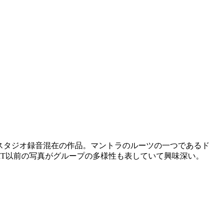
演の5曲を含む、ライブ、スタジオ録音混在の作品。マントラのルーツの一つであるド
T以前の写真がグループの多様性も表していて興味深い。