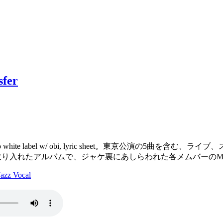
sfer
romo white label w/ obi, lyric sheet。東京公
取り入れたアルバムで、ジャケ裏にあしらわれた各メムバーのM
z Vocal