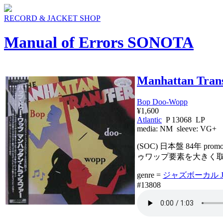
RECORD & JACKET SHOP
Manual of Errors SONOTA
Manhattan Tran
Bop Doo-Wopp
¥1,600
Atlantic
P 13068 LP
media:
NM
sleeve:
VG+
(SOC) 日本盤 84年 p
ゥワップ要素を大きく
genre =
ジャズボーカル Jaz
#13808