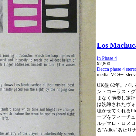
Los Machuc
In Phase 4
¥2,800
Decca phase 4 stere
media:
VG++
sleev
UK盤 62年。パ
ン・コーラス・グ
まなく演奏し定評
は洗練されたヴォ
聴かせてくれるPh
ープをフィーチュアし
ルデマロ・ロメロ
る"Adios"あた