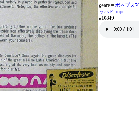
genre =
ポップス70年
ッパ Europe
#10849