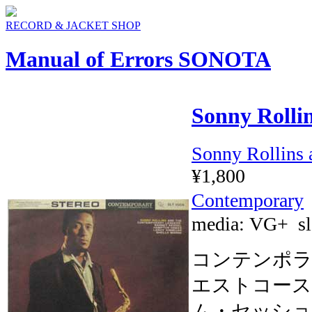
RECORD & JACKET SHOP
Manual of Errors SONOTA
Sonny Rolli
Sonny Rollins 
¥1,800
Contemporary
media:
VG+
sl
コンテンポラ
エストコース
ム・セッショ