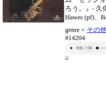
ろう。』- 久保
Hawes (pf)、Ba
genre =
その他ジャ
#14204