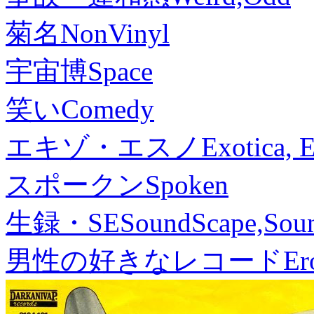
菊名
NonVinyl
宇宙博
Space
笑い
Comedy
エキゾ・エスノ
Exotica, 
スポークン
Spoken
生録・SE
SoundScape,Soun
男性の好きなレコード
Er