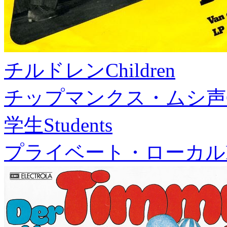
チルドレン
Children
チップマンクス・ムシ声
学生
Students
プライベート・ローカル