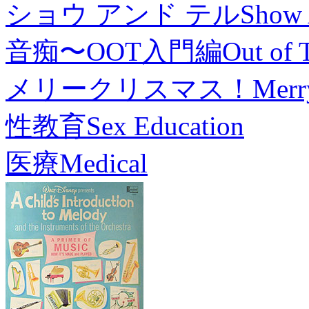
ショウ アンド テル
Show 
音痴〜OOT入門編
Out of 
メリークリスマス！
Merr
性教育
Sex Education
医療
Medical