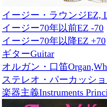
イージー・ラウンジ
EZ, 
イージー70年以前
EZ -70
イージー70年以降
EZ +70
ギター
Guitar
オルガン・口笛
Organ,Whi
ステレオ・パーカッショ
楽器主義
Instruments Princ