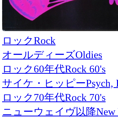
ロック
Rock
オールディーズ
Oldies
ロック60年代
Rock 60's
サイケ・ヒッピー
Psych, 
ロック70年代
Rock 70's
ニューウェイヴ以降
New