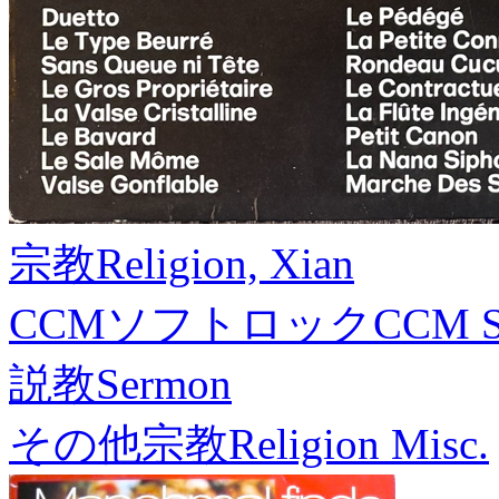
宗教
Religion, Xian
CCMソフトロック
CCM S
説教
Sermon
その他宗教
Religion Misc.