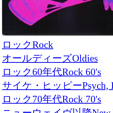
ロック
Rock
オールディーズ
Oldies
ロック60年代
Rock 60's
サイケ・ヒッピー
Psych, 
ロック70年代
Rock 70's
ニューウェイヴ以降
New