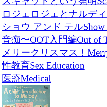
スキャットという発明
Sc
ロジェロジェとナルディ
ショウ アンド テル
Show 
音痴〜OOT入門編
Out of 
メリークリスマス！
Merr
性教育
Sex Education
医療
Medical