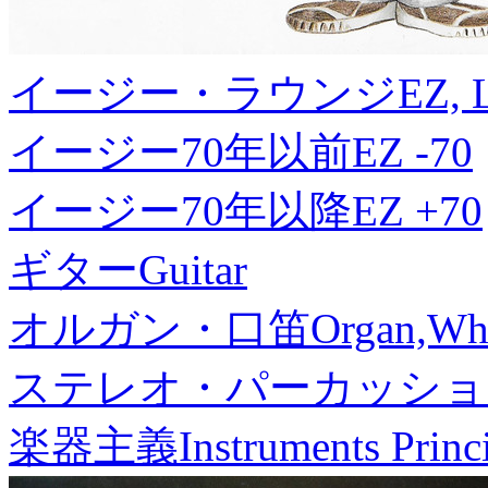
イージー・ラウンジ
EZ, 
イージー70年以前
EZ -70
イージー70年以降
EZ +70
ギター
Guitar
オルガン・口笛
Organ,Whi
ステレオ・パーカッショ
楽器主義
Instruments Princ