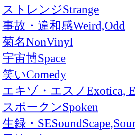
ストレンジ
Strange
事故・違和感
Weird,Odd
菊名
NonVinyl
宇宙博
Space
笑い
Comedy
エキゾ・エスノ
Exotica, 
スポークン
Spoken
生録・SE
SoundScape,Soun