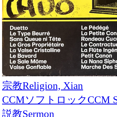
宗教
Religion, Xian
CCMソフトロック
CCM S
説教
Sermon