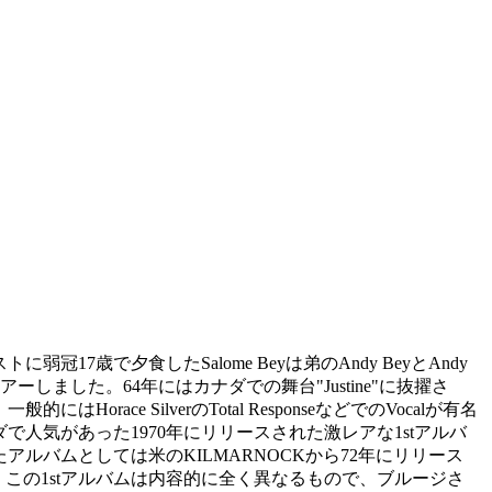
テストに弱冠17歳で夕食したSalome Beyは弟のAndy BeyとAndy
界各国をツアーしました。64年にはカナダでの舞台"Justine"に抜擢さ
orace SilverのTotal ResponseなどでのVocalが有名
人気があった1970年にリリースされた激レアな1stアルバ
ルバムとしては米のKILMARNOCKから72年にリリース
ありますが、この1stアルバムは内容的に全く異なるもので、ブルージさ