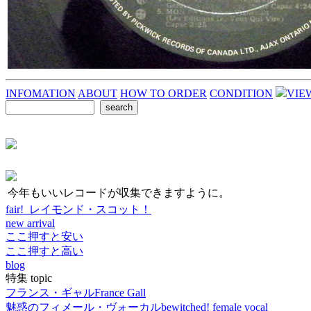
INFOMATION
ABOUT
HOW TO ORDER
CONDITION
VIE
今年もいいレコードが収集できますように。
fair! レイモンド・スコット！
new arrival
ここ押すと安い
ここ押すと高い
blog
特集 topic
フランス・ギャル
France Gall
魅惑のフィメール・ヴォーカル
bewitched! female vocal