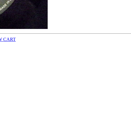
W CART