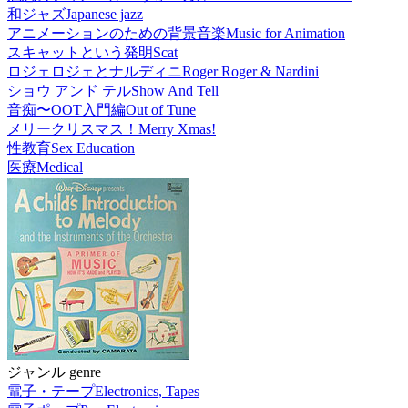
和ジャズ
Japanese jazz
アニメーションのための背景音楽
Music for Animation
スキャットという発明
Scat
ロジェロジェとナルディニ
Roger Roger & Nardini
ショウ アンド テル
Show And Tell
音痴〜OOT入門編
Out of Tune
メリークリスマス！
Merry Xmas!
性教育
Sex Education
医療
Medical
ジャンル genre
電子・テープ
Electronics, Tapes