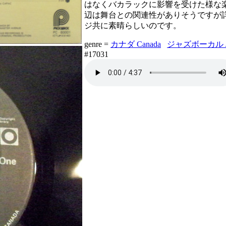
はなくバカラックに影響を受けた様な
辺は舞台との関連性がありそうですが
ジ共に素晴らしいのです。
genre =
カナダ Canada
ジャズボーカル Jaz
#17031