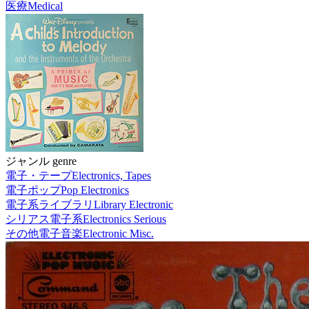
医療
Medical
ジャンル genre
電子・テープ
Electronics, Tapes
電子ポップ
Pop Electronics
電子系ライブラリ
Library Electronic
シリアス電子系
Electronics Serious
その他電子音楽
Electronic Misc.