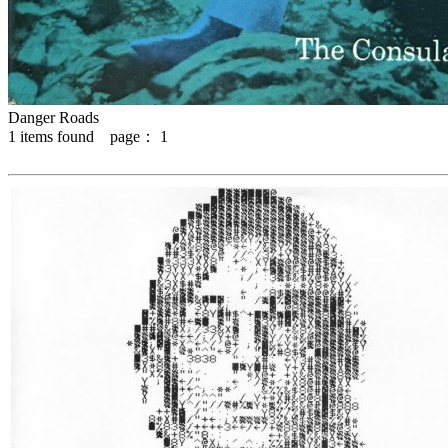
Danger Roads
1
items found page：
1