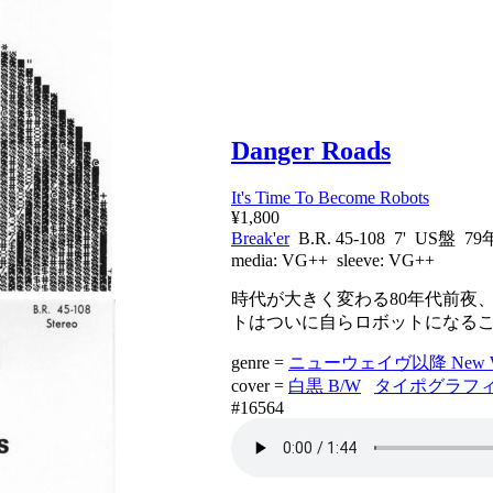
Danger Roads
It's Time To Become Robots
¥1,800
Break'er
B.R. 45-108 7' US盤 79
media:
VG++
sleeve:
VG++
時代が大きく変わる80年代前夜
トはついに自らロボットになる
genre =
ニューウェイヴ以降 New W
cover =
白黒 B/W
タイポグラフィ Ty
#16564