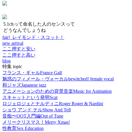
5.1chって命名した人のセンスって
どうなんでしょうね
fair! レイモンド・スコット！
new arrival
ここ押すと安い
ここ押すと高い
blog
特集 topic
フランス・ギャル
France Gall
魅惑のフィメール・ヴォーカル
bewitched! female vocal
和ジャズ
Japanese jazz
アニメーションのための背景音楽
Music for Animation
スキャットという発明
Scat
ロジェロジェとナルディニ
Roger Roger & Nardini
ショウ アンド テル
Show And Tell
音痴〜OOT入門編
Out of Tune
メリークリスマス！
Merry Xmas!
性教育
Sex Education